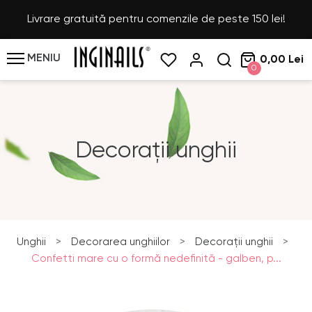
Livrare gratuită pentru comenzile de peste 150 lei!
MENIU
0,00 Lei
0
Decorații unghii
Unghii
>
Decorarea unghiilor
>
Decorații unghii
>
Confetti mare cu o formă nedefinită - galben, p...