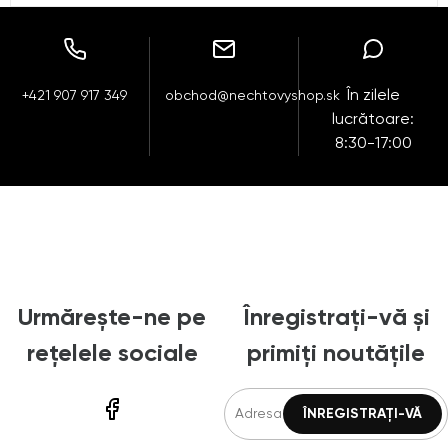
În zilele
+421 907 917 349
obchod@nechtovyshop.sk
lucrătoare:
8:30-17:00
Urmărește-ne pe
Înregistrați-vă și
rețelele sociale
primiți noutățile