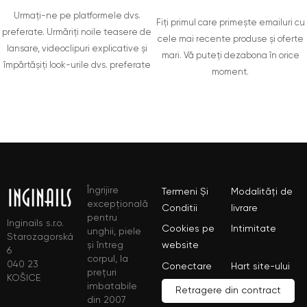
Urmați-ne pe platformele dvs.
Fiți primul care primește emailuri cu
preferate. Urmăriți noile teasere de
cele mai recente produse și oferte
lansare, videoclipuri explicative și
mari. Vă puteți dezabona în orice
împărtășiți look-urile dvs. preferate
moment.
Îngrijire
Termeni Și
Modalități de
excepțională
Conditii
livrare
pentru
Inginails s.r.o.
Cookies pe
Intimitate
unghii, piele
Starozagorská
și întreg
website
6
corpul, la
040 23
Conectare
Hart site-ului
prețuri
KOŠICE
imbatabile
Retragere din contract
din 2007