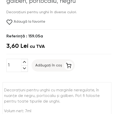
galben, portocaliu, negru
Decoraţiuni pentru unghii în diverse culori.
Adaugă la favorite
Referinţă : 159.05a
3,60 Lei
cu TVA
expand_less
Adăugați în coș
expand_more
Decoraţiuni pentru unghii cu marginile neregulate, în
nuanţe de negru, portocaliu şi galben. Pot fi folosite
pentru toate tipurile de unghii.
Volum net: 7ml