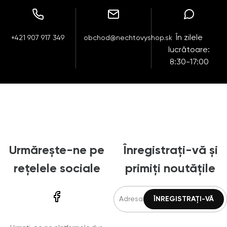
În zilele
+421 907 917 349
obchod@nechtovyshop.sk
lucrătoare:
8:30-17:00
Urmărește-ne pe
Înregistrați-vă și
rețelele sociale
primiți noutățile