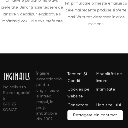
Urmați-ne pe platformele dvs.
Fiți primul care primește emailuri cu
preferate. Urmăriți noile teasere de
cele mai recente produse și oferte
lansare, videoclipuri explicative și
mari. Vă puteți dezabona în orice
împărtășiți look-urile dvs. preferate
moment.
Îngrijire
Termeni Și
Modalități de
excepțională
Conditii
livrare
pentru
Inginails s.r.o.
Cookies pe
Intimitate
unghii, piele
Starozagorská
și întreg
website
6
corpul, la
040 23
Conectare
Hart site-ului
prețuri
KOŠICE
imbatabile
Retragere din contract
din 2007