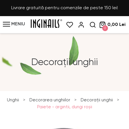
Livrare gratuită pentru comenzile de peste 150 lei!
MENIU
0,00 Lei
0
Decorații unghii
Unghii
>
Decorarea unghiilor
>
Decorații unghii
>
Paiete - argintii, dungi roşii