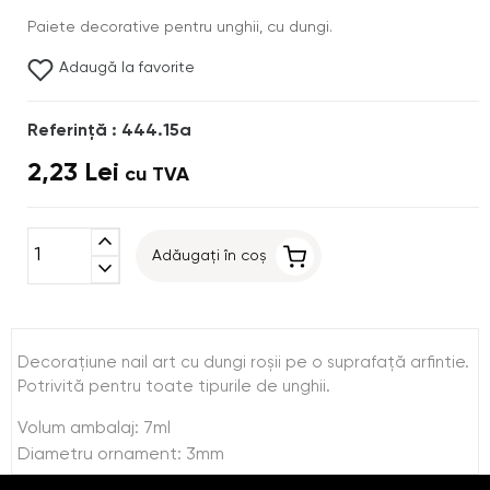
Paiete decorative pentru unghii, cu dungi.
Adaugă la favorite
Referinţă : 444.15a
2,23 Lei
cu TVA
expand_less
Adăugați în coș
expand_more
Decoraţiune nail art cu dungi roşii pe o suprafaţă arfintie.
Potrivită pentru toate tipurile de unghii.
Volum ambalaj: 7ml
Diametru ornament: 3mm