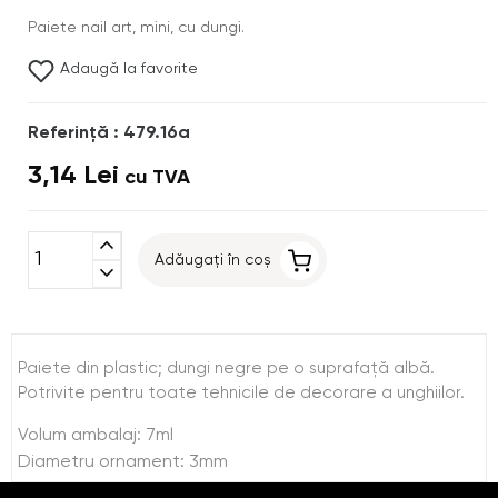
Paiete nail art, mini, cu dungi.
Adaugă la favorite
Referinţă : 479.16a
3,14 Lei
cu TVA
expand_less
Adăugați în coș
expand_more
Paiete din plastic; dungi negre pe o suprafaţă albă.
Potrivite pentru toate tehnicile de decorare a unghiilor.
Volum ambalaj: 7ml
Diametru ornament: 3mm