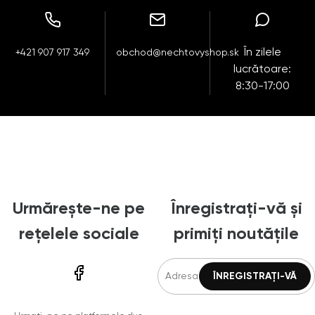
În zilele
+421 907 917 349
obchod@nechtovyshop.sk
lucrătoare:
8:30-17:00
Urmărește-ne pe
Înregistrați-vă și
rețelele sociale
primiți noutățile