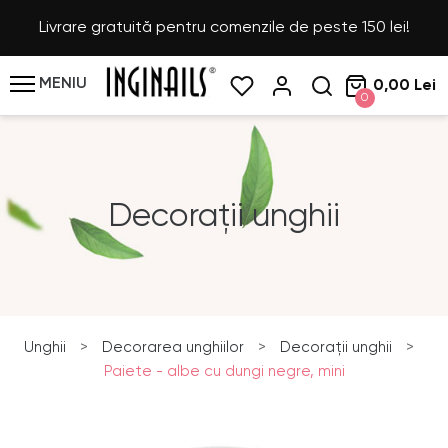
Livrare gratuită pentru comenzile de peste 150 lei!
MENIU
0,00 Lei
0
Decorații unghii
Unghii
>
Decorarea unghiilor
>
Decorații unghii
>
Paiete - albe cu dungi negre, mini