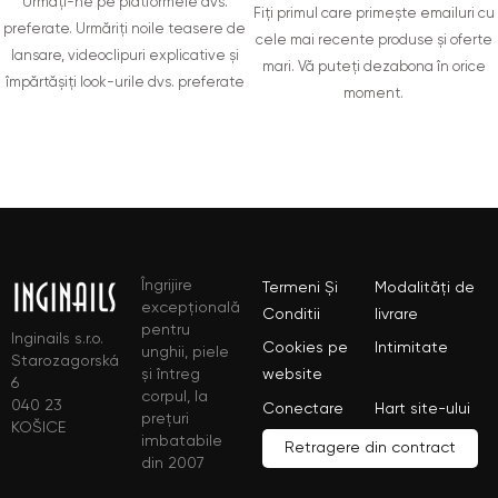
Urmați-ne pe platformele dvs.
Fiți primul care primește emailuri cu
preferate. Urmăriți noile teasere de
cele mai recente produse și oferte
lansare, videoclipuri explicative și
mari. Vă puteți dezabona în orice
împărtășiți look-urile dvs. preferate
moment.
Îngrijire
Termeni Și
Modalități de
excepțională
Conditii
livrare
pentru
Inginails s.r.o.
Cookies pe
Intimitate
unghii, piele
Starozagorská
și întreg
website
6
corpul, la
040 23
Conectare
Hart site-ului
prețuri
KOŠICE
imbatabile
Retragere din contract
din 2007