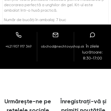
decorarea perfectă a unghiilor din gel. Kit-ul este
ambalat într-o husă practică.
Număr de bucăţi în ambalaj: 7 buc
În zilele
+421 907 917 349
obchod@nechtovyshop.sk
lucrătoare:
8:30-17:00
Urmărește-ne pe
Înregistrați-vă și
rețelele sociale
primiți noutățile