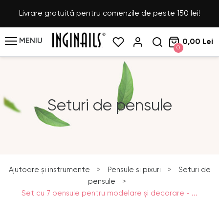
Livrare gratuită pentru comenzile de peste 150 lei!
MENIU
0,00 Lei
0
Seturi de pensule
Ajutoare și instrumente
>
Pensule si pixuri
>
Seturi de
pensule
>
Set cu 7 pensule pentru modelare şi decorare - ...