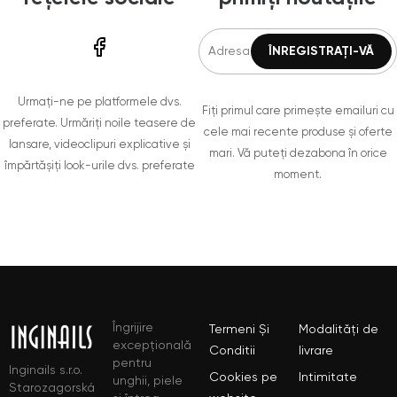
Urmați-ne pe platformele dvs.
Fiți primul care primește emailuri cu
preferate. Urmăriți noile teasere de
cele mai recente produse și oferte
lansare, videoclipuri explicative și
mari. Vă puteți dezabona în orice
împărtășiți look-urile dvs. preferate
moment.
Îngrijire
Termeni Și
Modalități de
excepțională
Conditii
livrare
pentru
Inginails s.r.o.
Cookies pe
Intimitate
unghii, piele
Starozagorská