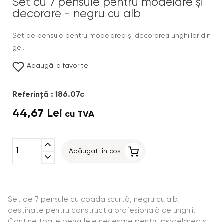
Set cu 7 pensule pentru modelare şi
decorare - negru cu alb
Set de pensule pentru modelarea şi decorarea unghiilor din
gel.
Adaugă la favorite
Referinţă : 186.07c
44,67 Lei
cu TVA
expand_less
Adăugați în coș
expand_more
Set de 7 pensule cu coada scurtă, negru cu alb,
destinate pentru construcţia profesională de unghii.
Conţine toate pensulele necesare pentru modelarea şi