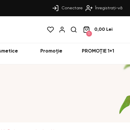
Conectare
Înregistrați-vă
0,00 Lei
0
smetice
Promoție
PROMOȚIE 1+1