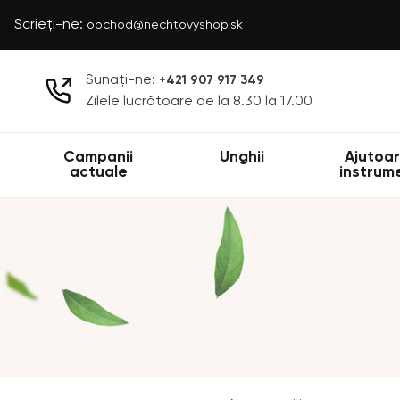
Scrieți-ne:
obchod@nechtovyshop.sk
Sunați-ne:
+421 907 917 349
Zilele lucrătoare de la 8.30 la 17.00
Campanii
Unghii
Ajutoar
actuale
instrum