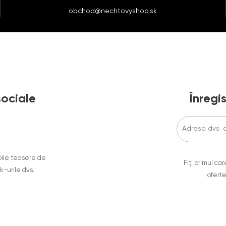
obchod@nechtovyshop.sk
sociale
Înregis
oile teasere de
Fiți primul c
ok-urile dvs.
oferte