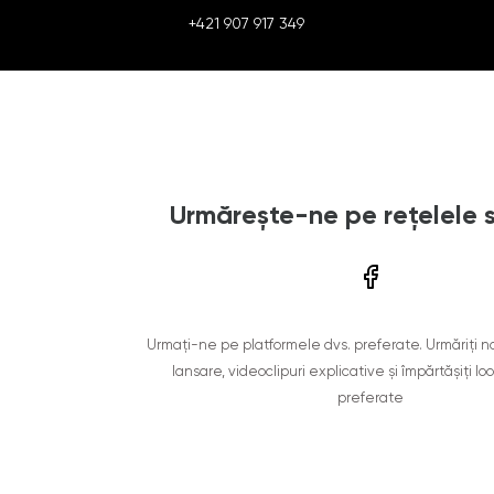
+421 907 917 349
Urmărește-ne pe rețelele 
Urmați-ne pe platformele dvs. preferate. Urmăriți n
lansare, videoclipuri explicative și împărtășiți lo
preferate