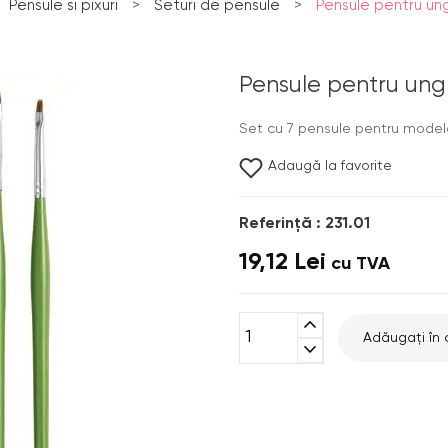
Pensule si pixuri
>
Seturi de pensule
>
Pensule pentru ung
Pensule pentru ungh
Set cu 7 pensule pentru modela
Adaugă la favorite
Referinţă : 231.01
19,12 Lei
cu TVA
expand_less
Adăugați în 
expand_more