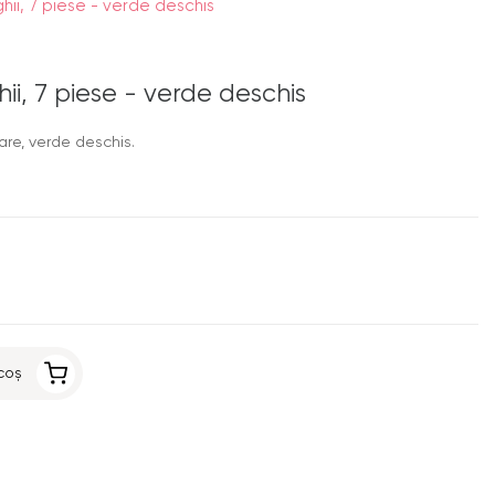
hii, 7 piese - verde deschis
ii, 7 piese - verde deschis
re, verde deschis.
coș