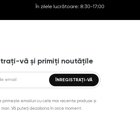
În zilele lucrătoare: 8:30-17:00
trați-vă și primiți noutățile
are primește emailuri cu cele mai recente produse și
 mari. Vă puteți dezabona în orice moment.