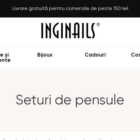
Livrare gratuită pentru comenzile de peste 150 lei!
e și
Bijoux
Cadouri
Co
ente
Seturi de pensule