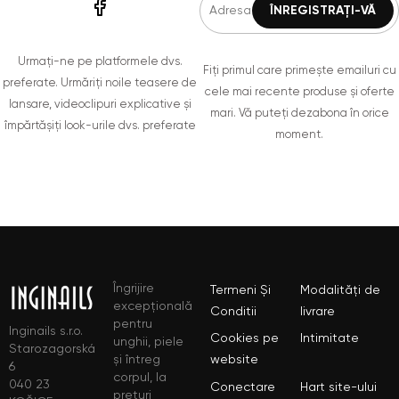
Urmați-ne pe platformele dvs.
Fiți primul care primește emailuri cu
preferate. Urmăriți noile teasere de
cele mai recente produse și oferte
lansare, videoclipuri explicative și
mari. Vă puteți dezabona în orice
împărtășiți look-urile dvs. preferate
moment.
Îngrijire
Termeni Și
Modalități de
excepțională
Conditii
livrare
pentru
Inginails s.r.o.
Cookies pe
Intimitate
unghii, piele
Starozagorská
și întreg
website
6
corpul, la
040 23
Conectare
Hart site-ului
prețuri