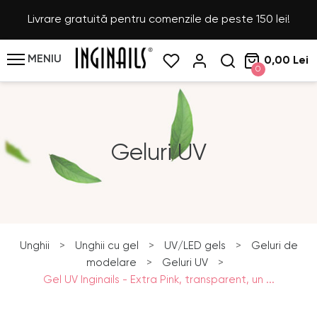
Livrare gratuită pentru comenzile de peste 150 lei!
MENIU
0,00 Lei
0
Geluri UV
Unghii
>
Unghii cu gel
>
UV/LED gels
>
Geluri de
modelare
>
Geluri UV
>
Gel UV Inginails - Extra Pink, transparent, un ...