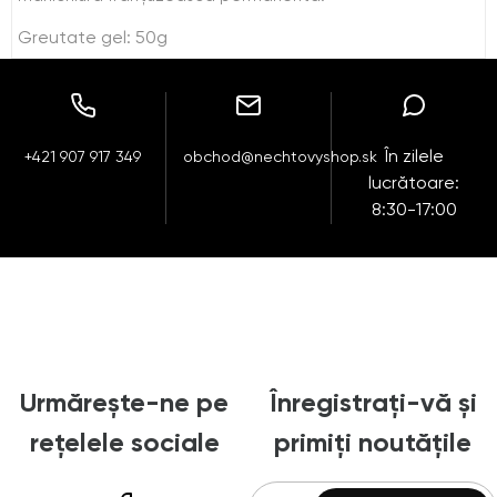
Greutate gel: 50g
În zilele
+421 907 917 349
obchod@nechtovyshop.sk
lucrătoare:
8:30-17:00
Urmărește-ne pe
Înregistrați-vă și
rețelele sociale
primiți noutățile