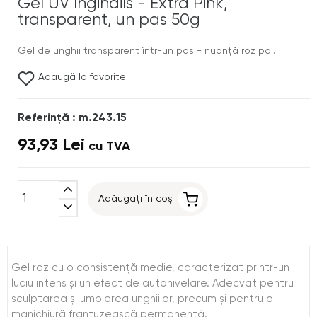
Gel UV Inginails - Extra Pink,
transparent, un pas 50g
Gel de unghii transparent într-un pas - nuanţă roz pal.
Adaugă la favorite
Referinţă : m.243.15
93,93 Lei
cu TVA
expand_less
Adăugați în coș
expand_more
Gel roz cu o consistenţă medie, caracterizat printr-un
luciu intens şi un efect de autonivelare. Adecvat pentru
sculptarea şi umplerea unghiilor, precum şi pentru o
manichiură franţuzească permanentă.