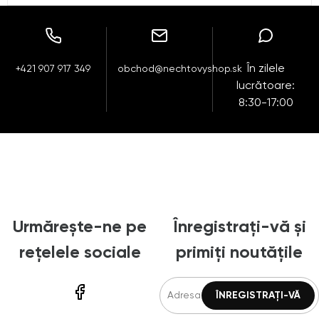
În zilele
+421 907 917 349
obchod@nechtovyshop.sk
lucrătoare:
8:30-17:00
Urmărește-ne pe
Înregistrați-vă și
rețelele sociale
primiți noutățile