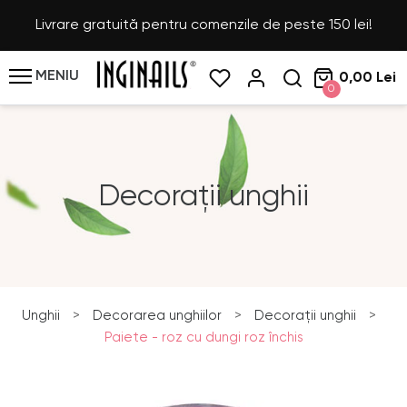
Livrare gratuită pentru comenzile de peste 150 lei!
MENIU
0,00 Lei
0
Decorații unghii
Unghii
>
Decorarea unghiilor
>
Decorații unghii
>
Paiete - roz cu dungi roz închis