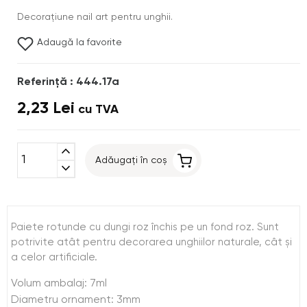
Decoraţiune nail art pentru unghii.
Adaugă la favorite
Referinţă : 444.17a
2,23 Lei
cu TVA
expand_less
Adăugați în coș
expand_more
Paiete rotunde cu dungi roz închis pe un fond roz. Sunt
potrivite atât pentru decorarea unghiilor naturale, cât şi
a celor artificiale.
Volum ambalaj: 7ml
Diametru ornament: 3mm