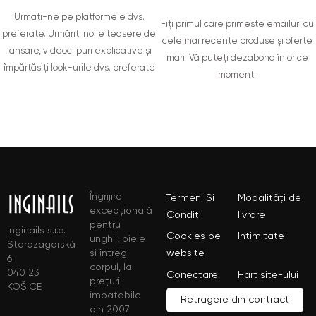
Urmați-ne pe platformele dvs.
Fiți primul care primește emailuri cu
preferate. Urmăriți noile teasere de
cele mai recente produse și oferte
lansare, videoclipuri explicative și
mari. Vă puteți dezabona în orice
împărtășiți look-urile dvs. preferate
moment.
Îngrijire
Termeni Și
Modalități de
excepțională
Conditii
livrare
pentru
Inginails s.r.o.
Cookies pe
Intimitate
unghii, piele
Starozagorská
și întreg
website
6
corpul, la
040 23
Conectare
Hart site-ului
prețuri
KOŠICE
imbatabile
Retragere din contract
din 2007