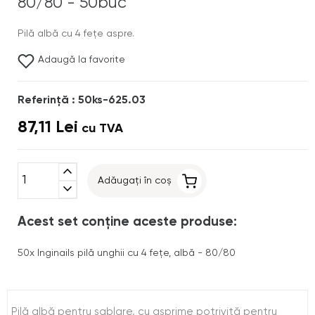
80/80 - 50buc
Pilă albă cu 4 fețe aspre.
Adaugă la favorite
Referinţă : 50ks-625.03
87,11 Lei
cu TVA
expand_less
Adăugați în coș
expand_more
Acest set conține aceste produse:
50x
Inginails pilă unghii cu 4 fețe, albă - 80/80
Pilă albă pentru sablare, cu asprime potrivită pentru