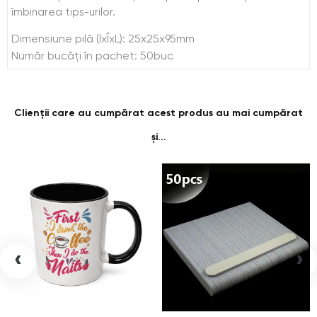
îmbinarea tips-urilor.
Dimensiune pilă (lxÎxL): 25x25x95mm
Număr bucăți în pachet: 50buc
Clienții care au cumpărat acest produs au mai cumpărat
și...
‹
›