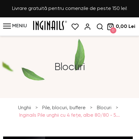
Livrare gratuită pentru comenzile de peste 150 lei!
MENIU
0,00 Lei
0
Blocuri
Unghii
>
Pile, blocuri, buffere
>
Blocuri
>
Inginails Pile unghii cu 4 fețe, albe 80/80 - 5...