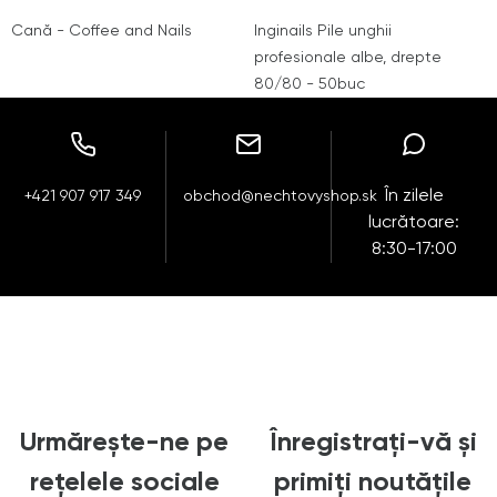
Cană - Coffee and Nails
Inginails Pile unghii
profesionale albe, drepte
80/80 - 50buc
În zilele
+421 907 917 349
obchod@nechtovyshop.sk
lucrătoare:
8:30-17:00
Urmărește-ne pe
Înregistrați-vă și
rețelele sociale
primiți noutățile