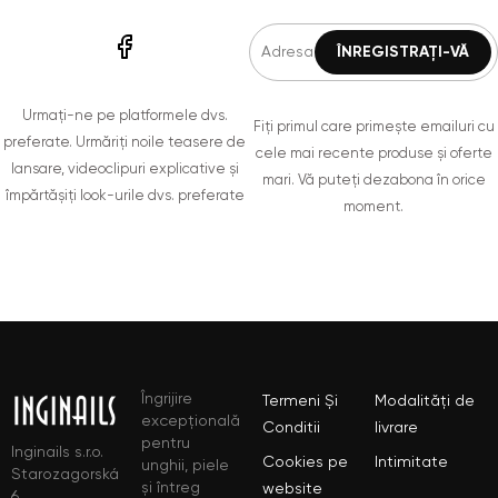
Urmați-ne pe platformele dvs.
Fiți primul care primește emailuri cu
preferate. Urmăriți noile teasere de
cele mai recente produse și oferte
lansare, videoclipuri explicative și
mari. Vă puteți dezabona în orice
împărtășiți look-urile dvs. preferate
moment.
Îngrijire
Termeni Și
Modalități de
excepțională
Conditii
livrare
pentru
Inginails s.r.o.
Cookies pe
Intimitate
unghii, piele
Starozagorská
și întreg
website
6