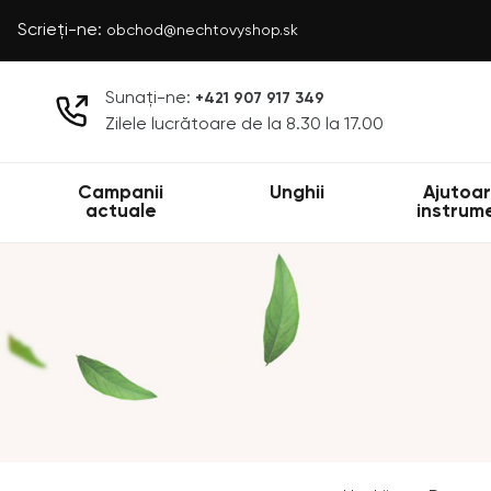
Scrieți-ne:
obchod@nechtovyshop.sk
Sunați-ne:
+421 907 917 349
Zilele lucrătoare de la 8.30 la 17.00
Campanii
Unghii
Ajutoar
actuale
instrum