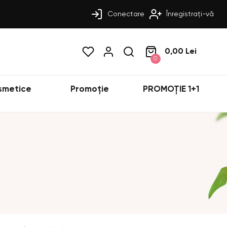
Conectare
Înregistrați-vă
0,00 Lei
0
smetice
Promoție
PROMOȚIE 1+1