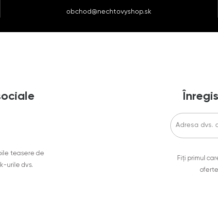
obchod@nechtovyshop.sk
sociale
Înregis
oile teasere de
Fiți primul c
ok-urile dvs.
oferte