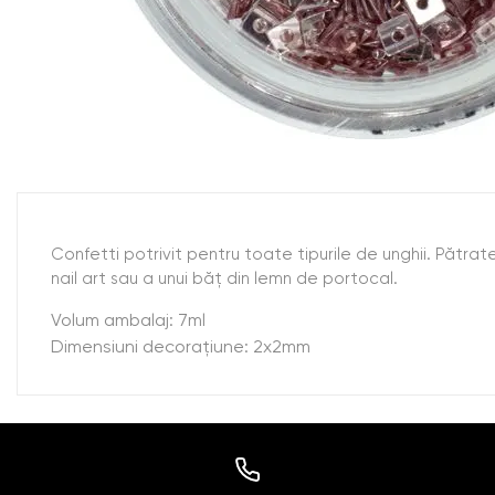
Confetti potrivit pentru toate tipurile de unghii. Pătrat
nail art sau a unui băț din lemn de portocal.
Volum ambalaj: 7ml
Dimensiuni decorațiune: 2x2mm