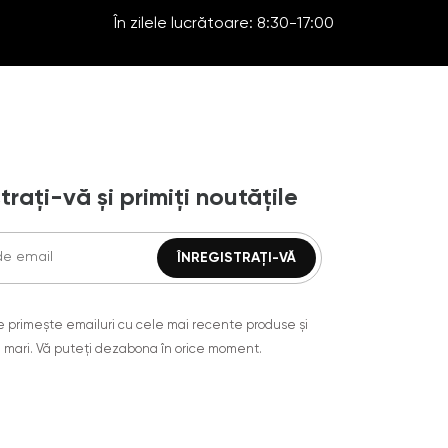
În zilele lucrătoare: 8:30-17:00
trați-vă și primiți noutățile
are primește emailuri cu cele mai recente produse și
 mari. Vă puteți dezabona în orice moment.