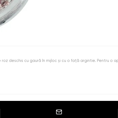
e roz deschis cu gaură în mijloc și cu o față argintie. Pentru o 