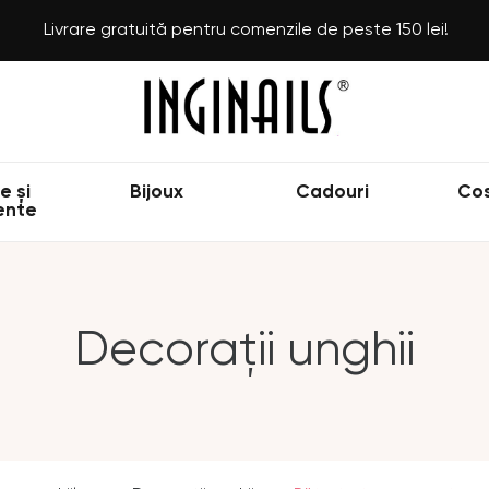
Livrare gratuită pentru comenzile de peste 150 lei!
e și
Bijoux
Cadouri
Co
ente
Decorații unghii