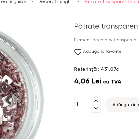
ea unghiilor
>
Decorații unghii
>
Pătrate transparente cu
Pătrate transparent
Element decorativ transparent 
Adaugă la favorite
Referinţă : 431.07c
4,06 Lei
cu TVA
expand_less
Adăugați în 
expand_more