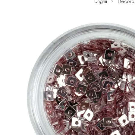
Unghii
>
Decorar