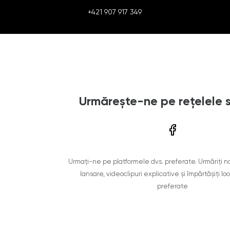
+421 907 917 349
Urmărește-ne pe rețelele 
Urmați-ne pe platformele dvs. preferate. Urmăriți n
lansare, videoclipuri explicative și împărtășiți lo
preferate