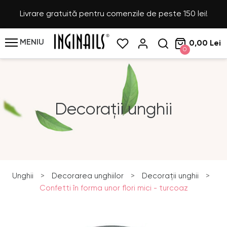
Livrare gratuită pentru comenzile de peste 150 lei!
MENIU
0,00 Lei
0
Decorații unghii
Unghii
>
Decorarea unghiilor
>
Decorații unghii
>
Confetti în forma unor flori mici - turcoaz