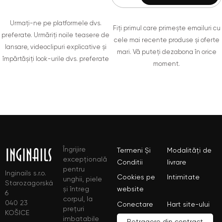
Urmați-ne pe platformele dvs.
Fiți primul care primește emailuri cu
preferate. Urmăriți noile teasere de
cele mai recente produse și oferte
lansare, videoclipuri explicative și
mari. Vă puteți dezabona în orice
împărtășiți look-urile dvs. preferate
moment.
Îngrijire
Termeni Și
Modalități de
excepțională
Conditii
livrare
pentru
Inginails s.r.o.
Cookies pe
Intimitate
unghii, piele
Starozagorská
și întreg
website
6
corpul, la
040 23
Conectare
Hart site-ului
prețuri
KOŠICE
imbatabile
Retragere din contract