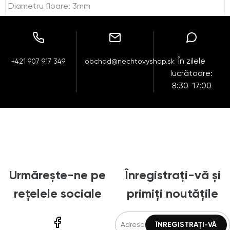
Diametru floare: 3mm
În zilele
+421 907 917 349
obchod@nechtovyshop.sk
lucrătoare:
8:30-17:00
Urmărește-ne pe
Înregistrați-vă și
rețelele sociale
primiți noutățile