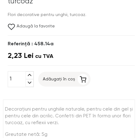
turcoaz
Flori decorative pentru unghii, turcoaz.
Adaugă la favorite
Referinţă : 458.14a
2,23 Lei
cu TVA
expand_less
Adăugați în coș
expand_more
Decoraţiuni pentru unghiile naturale, pentru cele din gel şi
pentru cele din acrilic. Confetti din PET în forma unor flori
turcoaz, cu reflexii verzi.
Greutate netă: 5g