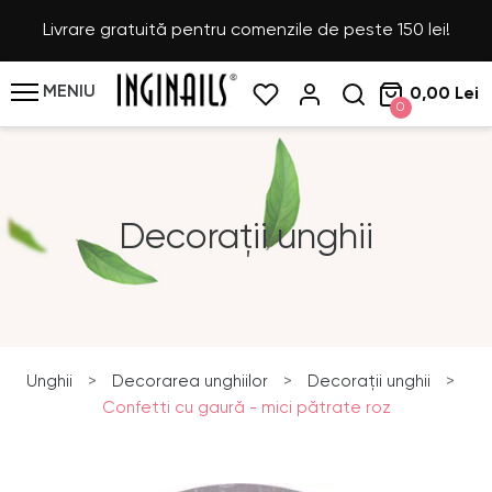
Livrare gratuită pentru comenzile de peste 150 lei!
MENIU
0,00 Lei
0
Decorații unghii
Unghii
>
Decorarea unghiilor
>
Decorații unghii
>
Confetti cu gaură - mici pătrate roz