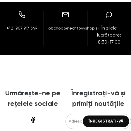
În zilele
+421 907 917 349
obchod@nechtovyshop.sk
lucrătoare:
8:30-17:00
Urmărește-ne pe
Înregistrați-vă și
rețelele sociale
primiți noutățile