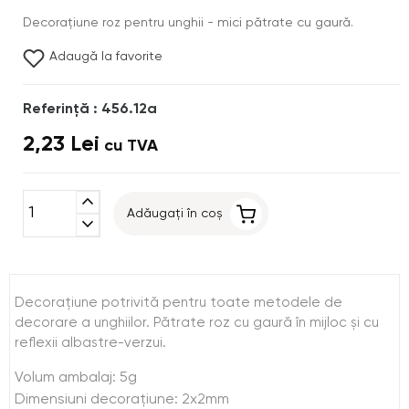
Decoraţiune roz pentru unghii - mici pătrate cu gaură.
Adaugă la favorite
Referinţă : 456.12a
2,23 Lei
cu TVA
expand_less
Adăugați în coș
expand_more
Decoraţiune potrivită pentru toate metodele de
decorare a unghiilor. Pătrate roz cu gaură în mijloc şi cu
reflexii albastre-verzui.
Volum ambalaj: 5g
Dimensiuni decoraţiune: 2x2mm