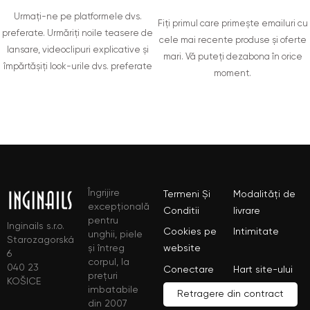
Urmați-ne pe platformele dvs.
Fiți primul care primește emailuri cu
preferate. Urmăriți noile teasere de
cele mai recente produse și oferte
lansare, videoclipuri explicative și
mari. Vă puteți dezabona în orice
împărtășiți look-urile dvs. preferate
moment.
Îngrijire
Termeni Și
Modalități de
excepțională
Conditii
livrare
pentru
Inginails s.r.o.
Cookies pe
Intimitate
unghii, piele
Starozagorská
și întreg
website
6
corpul, la
040 23
Conectare
Hart site-ului
prețuri
KOŠICE
imbatabile
Retragere din contract
din 2007