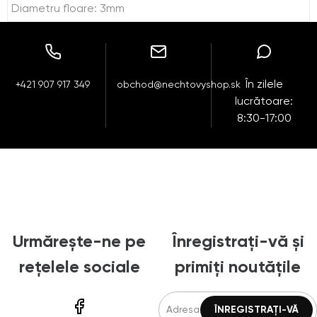
Diametru floare: 3mm
În zilele
+421 907 917 349
obchod@nechtovyshop.sk
lucrătoare:
8:30-17:00
Urmărește-ne pe
Înregistrați-vă și
rețelele sociale
primiți noutățile