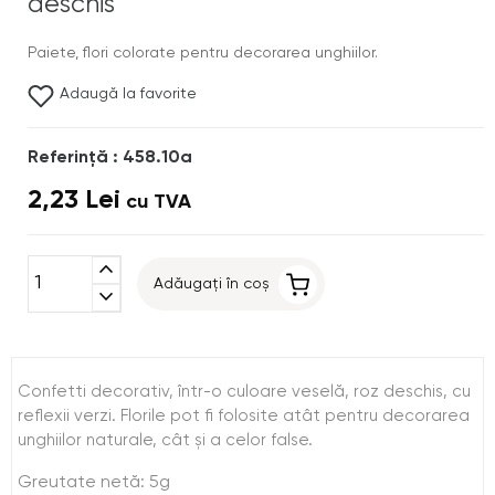
deschis
Paiete, flori colorate pentru decorarea unghiilor.
Adaugă la favorite
Referinţă : 458.10a
2,23 Lei
cu TVA
expand_less
Adăugați în coș
expand_more
Confetti decorativ, într-o culoare veselă, roz deschis, cu
reflexii verzi. Florile pot fi folosite atât pentru decorarea
unghiilor naturale, cât şi a celor false.
Greutate netă: 5g