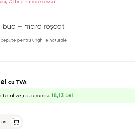
ipici, 70 buc – maro roșcat
 70 buc – maro roșcat
ncepute pentru unghiile naturale.
Lei
cu TVA
18,13 Lei
n total veți economisi:
coș