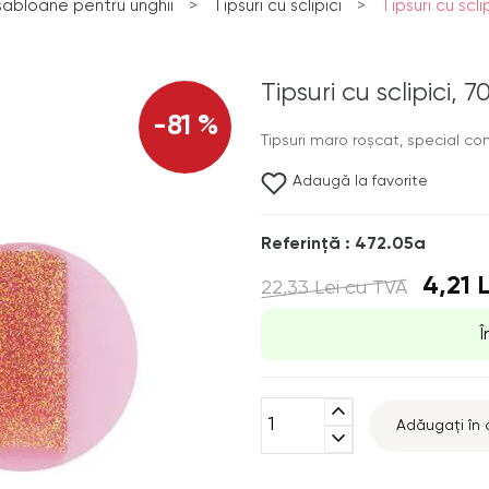
 șabloane pentru unghii
>
Tipsuri cu sclipici
>
Tipsuri cu scl
Tipsuri cu sclipici,
-81 %
Tipsuri maro roșcat, special co
Adaugă la favorite
Referinţă : 472.05a
4,21 
22,33 Lei
cu TVA
Î
expand_less
Adăugați în 
expand_more