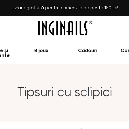
Livrare gratuită pentru comenzile de peste 150 lei!
e și
Bijoux
Cadouri
Co
ente
Tipsuri cu sclipici