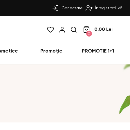
Conectare
Înregistrați-vă
0,00 Lei
0
smetice
Promoție
PROMOȚIE 1+1