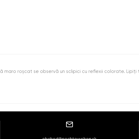
maro roșcat se observă un sclipici cu reflexii colorate. Lipiți t
obchod@nechtovyshop.sk