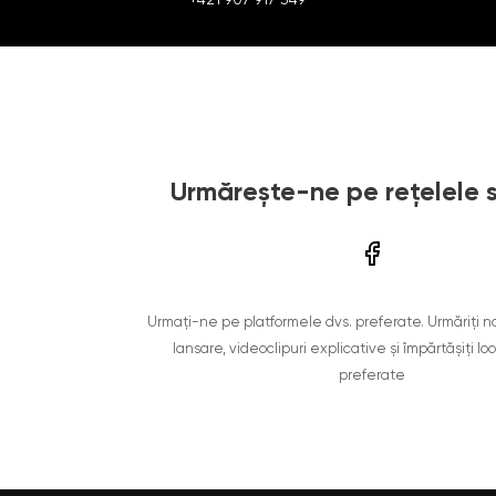
Urmărește-ne pe rețelele 
Urmați-ne pe platformele dvs. preferate. Urmăriți n
lansare, videoclipuri explicative și împărtășiți lo
preferate