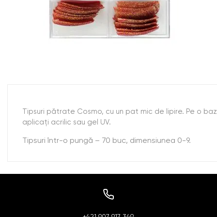
Tipsuri pătrate Cosmo, cu un pat mic de lipire. Pe o bază 
aplicați acrilic sau gel UV.
Tipsuri într-o pungă – 70 buc, dimensiunea 0-9.
+421 907 917 349