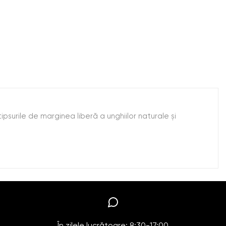
ipsurile de marginea liberă a unghiilor naturale și
În zilele lucrătoare: 8:30-17:00