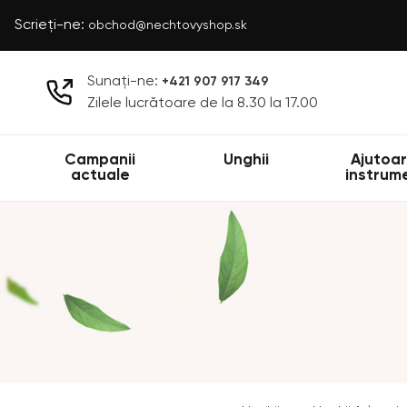
Scrieți-ne:
obchod@nechtovyshop.sk
Sunați-ne:
+421 907 917 349
Zilele lucrătoare de la 8.30 la 17.00
Campanii
Unghii
Ajutoar
actuale
instrum