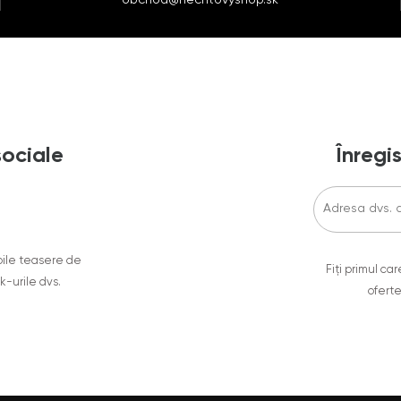
sociale
Înregis
oile teasere de
Fiți primul c
ok-urile dvs.
oferte