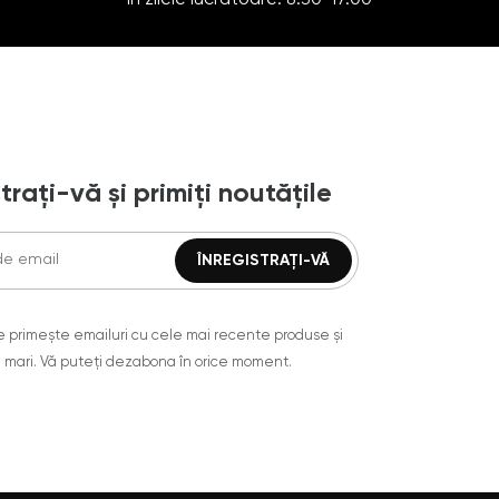
trați-vă și primiți noutățile
are primește emailuri cu cele mai recente produse și
 mari. Vă puteți dezabona în orice moment.