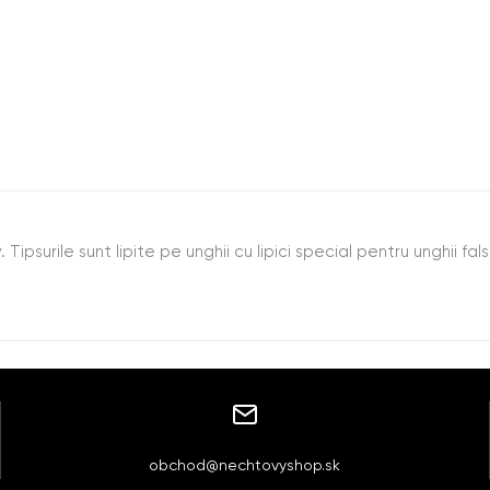
 Tipsurile sunt lipite pe unghii cu lipici special pentru unghii fa
obchod@nechtovyshop.sk