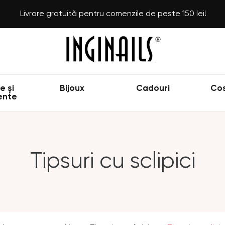
Livrare gratuită pentru comenzile de peste 150 lei!
e și
Bijoux
Cadouri
Co
ente
Tipsuri cu sclipici