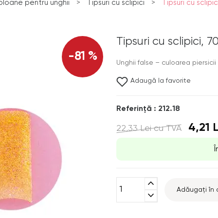
abloane pentru unghii
>
Tipsuri cu sclipici
>
Tipsuri cu sclipi
Tipsuri cu sclipici, 
-81 %
Unghii false – culoarea piersicii 
Adaugă la favorite
Referinţă : 212.18
4,21 
22,33 Lei
cu TVA
Î
expand_less
Adăugați în 
expand_more