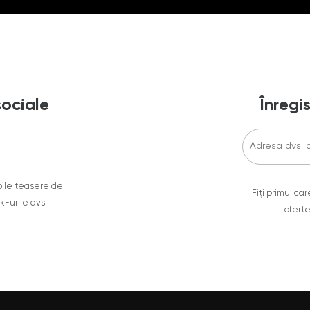
sociale
Înregis
oile teasere de
Fiți primul c
ok-urile dvs.
oferte