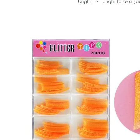
Unghii
>
Unghii false și ș