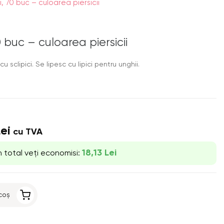
ci, 70 buc – culoarea piersicii
70 buc – culoarea piersicii
cu sclipici. Se lipesc cu lipici pentru unghii.
Lei
cu TVA
18,13 Lei
n total veți economisi:
coș