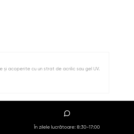
lse și acoperite cu un strat de acrilic sau gel UV.
În zilele lucrătoare: 8:30-17:00