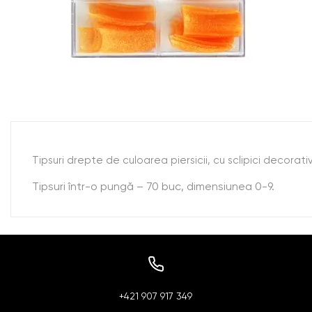
Tipsuri drepte de culoarea piersicii, cu sclipici decorativ.
Tipsuri într-o pungă – 70 buc, dimensiunea 0-9.
+421 907 917 349