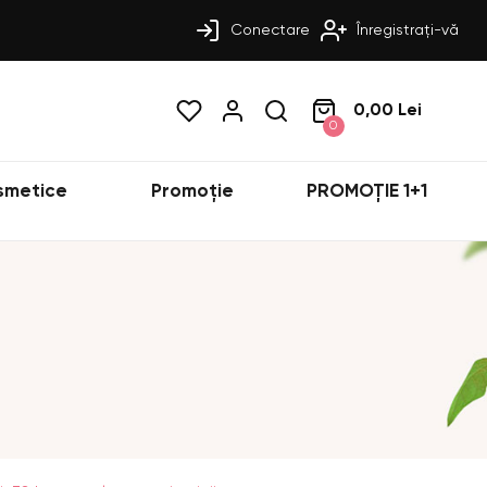
Conectare
Înregistrați-vă
0,00 Lei
0
smetice
Promoție
PROMOȚIE 1+1