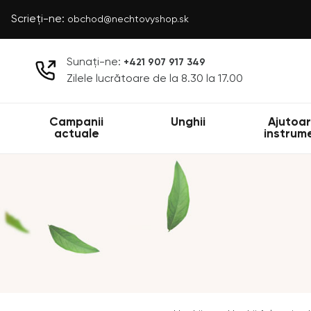
Scrieți-ne:
obchod@nechtovyshop.sk
Sunați-ne:
+421 907 917 349
Zilele lucrătoare de la 8.30 la 17.00
Campanii
Unghii
Ajutoar
actuale
instrum