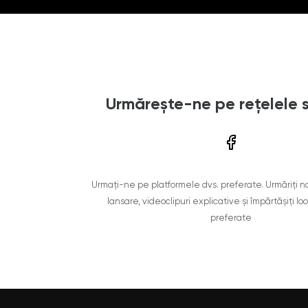
Urmărește-ne pe rețelele 
Urmați-ne pe platformele dvs. preferate. Urmăriți n
lansare, videoclipuri explicative și împărtășiți lo
preferate