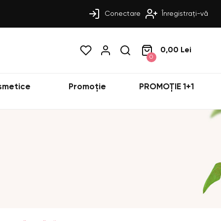
Conectare
Înregistrați-vă
0,00 Lei
0
smetice
Promoție
PROMOȚIE 1+1