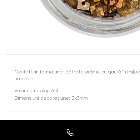
Confetti în forma unor pătrate arămii, cu gaură în mijloc
naturale.
Volum ambalaj: 7ml
Dimensiuni decoraţiune: 3x3mm