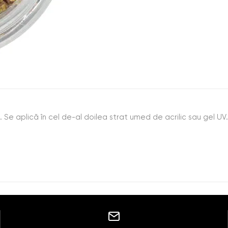
. Se aplică în cel de-al doilea strat umed de acrilic sau gel UV.