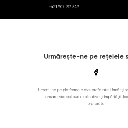
+421 907 917 349
Urmărește-ne pe rețelele 
Urmați-ne pe platformele dvs. preferate. Urmăriți n
lansare, videoclipuri explicative și împărtășiți lo
preferate