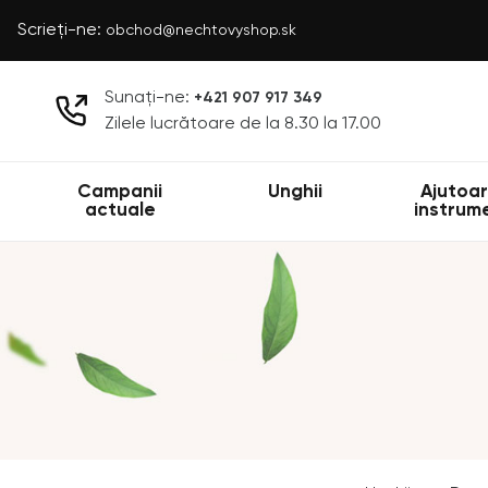
Scrieți-ne:
obchod@nechtovyshop.sk
Sunați-ne:
+421 907 917 349
Zilele lucrătoare de la 8.30 la 17.00
Campanii
Unghii
Ajutoar
actuale
instrum