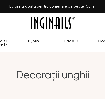
Livrare gratuită pentru comenzile de peste 150 lei!
e și
Bijoux
Cadouri
Co
ente
Decorații unghii