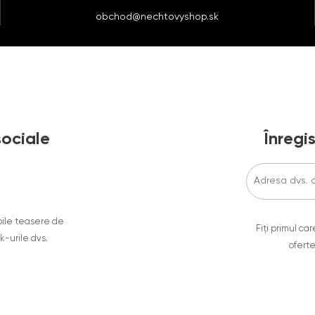
obchod@nechtovyshop.sk
sociale
Înregis
oile teasere de
Fiți primul c
ok-urile dvs.
oferte