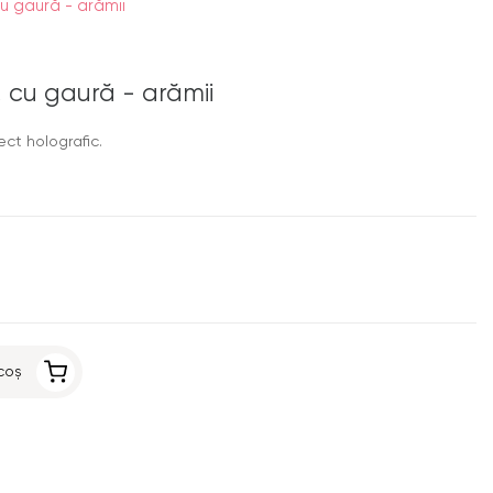
u gaură - arămii
 cu gaură - arămii
ect holografic.
coș