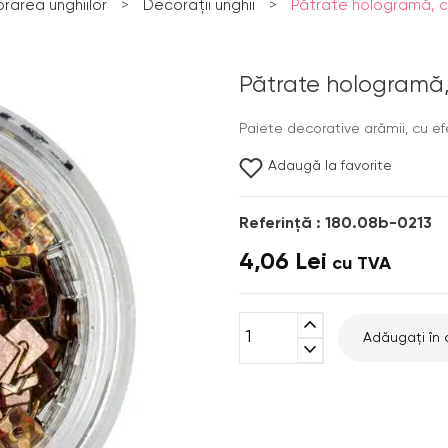
rarea unghiilor
>
Decorații unghii
>
Pătrate hologramă, c
Pătrate hologramă,
Paiete decorative arămii, cu ef
Adaugă la favorite
Referinţă : 180.08b-0213
4,06 Lei
cu TVA
expand_less
Adăugați în 
expand_more