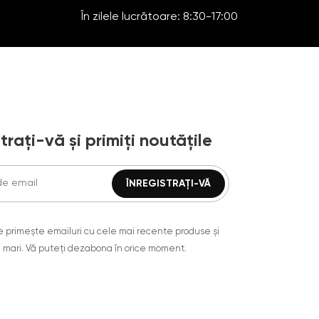
În zilele lucrătoare: 8:30-17:00
trați-vă și primiți noutățile
are primește emailuri cu cele mai recente produse și
 mari. Vă puteți dezabona în orice moment.