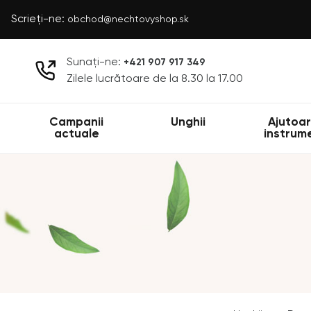
Scrieți-ne:
obchod@nechtovyshop.sk
Sunați-ne:
+421 907 917 349
Zilele lucrătoare de la 8.30 la 17.00
Campanii
Unghii
Ajutoar
actuale
instrum