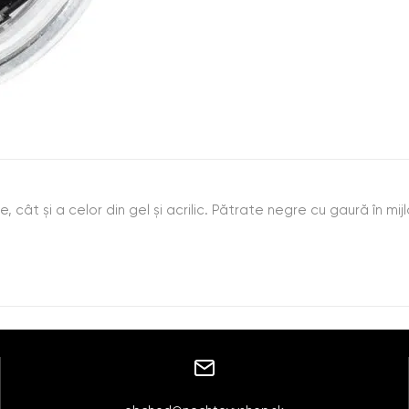
cât şi a celor din gel şi acrilic. Pătrate negre cu gaură în mijl