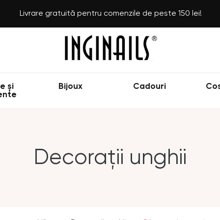
Livrare gratuită pentru comenzile de peste 150 lei!
e și
Bijoux
Cadouri
Co
ente
Decorații unghii