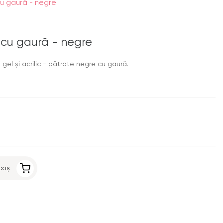
u gaură - negre
 cu gaură - negre
gel şi acrilic - pătrate negre cu gaură.
coș