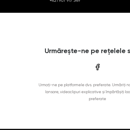
+421 907 917 349
Urmărește-ne pe rețelele 
Urmați-ne pe platformele dvs. preferate. Urmăriți n
lansare, videoclipuri explicative și împărtășiți lo
preferate