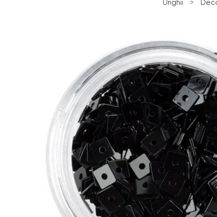
Unghii
>
Deco