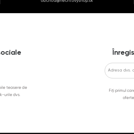
obchod@nechtovyshop.sk
sociale
Înregis
oile teasere de
Fiți primul c
ok-urile dvs.
oferte