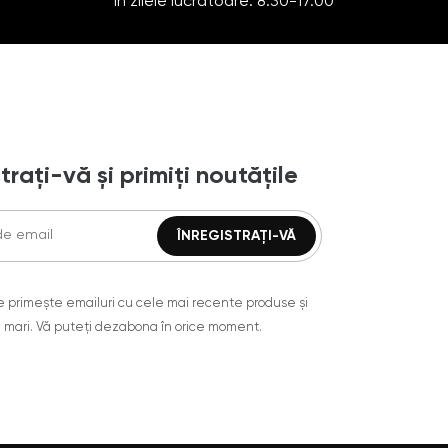
În zilele lucrătoare: 8:30-17:00
trați-vă și primiți noutățile
are primește emailuri cu cele mai recente produse și
 mari. Vă puteți dezabona în orice moment.