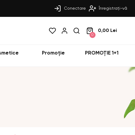
Conectare
Înregistrați-vă
0,00 Lei
0
smetice
Promoție
PROMOȚIE 1+1