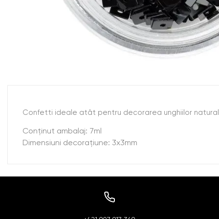
Confetti ideale atât pentru decorarea unghiilor naturale, 
Conţinut ambalaj: 7ml
Dimensiuni decoraţiune: 3x3mm