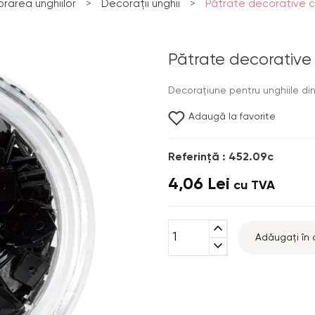
rarea unghiilor
>
Decorații unghii
>
Pătrate decorative c
Pătrate decorative
Decoraţiune pentru unghiile din 
Adaugă la favorite
Referinţă : 452.09c
4,06 Lei
cu TVA
expand_less
Adăugați în 
expand_more