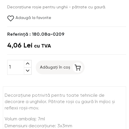
Decoraţiune roşie pentru unghii - pătrate cu gaură.
Adaugă la favorite
Referinţă : 180.08a-0209
4,06 Lei
cu TVA
expand_less
Adăugați în coș
expand_more
Decoraţiune potrivită pentru toate tehnicile de
decorare a unghiilor. Pătrate roşii cu gaură în mijloc şi
reflexii roşii-mov.
Volum ambalaj: 7ml
Dimensiuni decoraţiune: 3x3mm