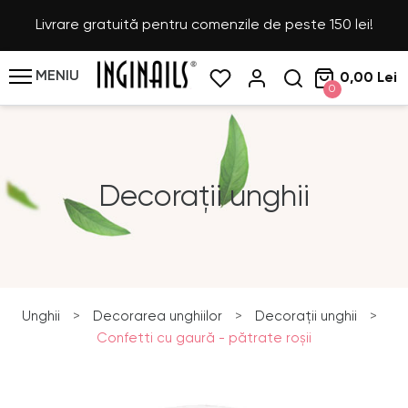
Livrare gratuită pentru comenzile de peste 150 lei!
MENIU
0,00 Lei
0
Decorații unghii
Unghii
>
Decorarea unghiilor
>
Decorații unghii
>
Confetti cu gaură - pătrate roşii