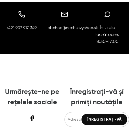
În zilele
+421 907 917 349
obchod@nechtovyshop.sk
lucrătoare:
8:30-17:00
Urmărește-ne pe
Înregistrați-vă și
rețelele sociale
primiți noutățile