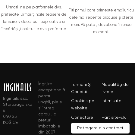
Urmați-ne pe platformele dvs.
Fiți primul care primește emailuri cu
preferate. Urmăriți noile teasere de
cele mai recente produse și oferte
lansare, videoclipuri explicative și
mari. Vă puteți dezabona în orice
împărtășiți look-urile dvs. preferate
moment.
Îngrijire
Termeni Și
Modalități de
excepțională
Conditii
livrare
pentru
Inginails s.r.o.
Cookies pe
Intimitate
unghii, piele
Starozagorská
și întreg
website
6
corpul, la
040 23
Conectare
Hart site-ului
prețuri
KOŠICE
imbatabile
Retragere din contract
din 2007