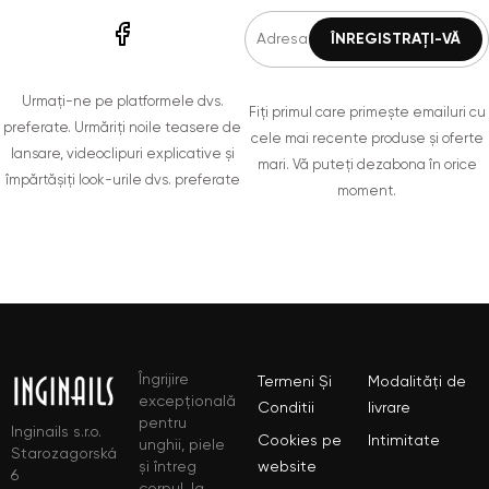
Urmați-ne pe platformele dvs.
Fiți primul care primește emailuri cu
preferate. Urmăriți noile teasere de
cele mai recente produse și oferte
lansare, videoclipuri explicative și
mari. Vă puteți dezabona în orice
împărtășiți look-urile dvs. preferate
moment.
Îngrijire
Termeni Și
Modalități de
excepțională
Conditii
livrare
pentru
Inginails s.r.o.
Cookies pe
Intimitate
unghii, piele
Starozagorská
și întreg
website
6