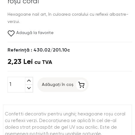
roşu coral
Hexagoane nail art, în culoarea coralului cu reflexii albastre-
verzui.
Adaugă la favorite
Referinţă : 430.02/201.10c
2,23 Lei
cu TVA
expand_less
Adăugați în coș
expand_more
Confetti decorativ pentru unghii; hexagoane roşu coral
cu reflexii verzi. Decoraţiunea se aplică în cel de-al
doilea strat proaspăt de gel UV sau acrilic. Este de
asemenea potrivită pentru unghiile naturale.