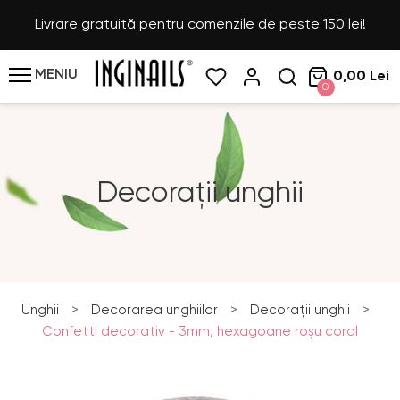
Livrare gratuită pentru comenzile de peste 150 lei!
MENIU
0,00 Lei
0
Decorații unghii
Unghii
>
Decorarea unghiilor
>
Decorații unghii
>
Confetti decorativ - 3mm, hexagoane roşu coral