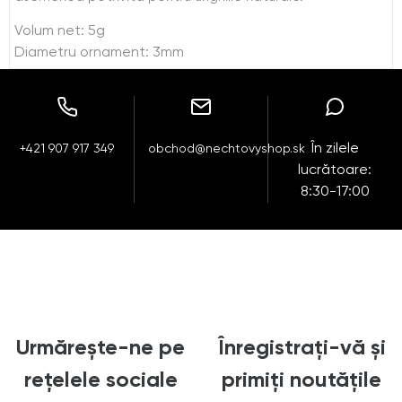
Volum net: 5g
Diametru ornament: 3mm
În zilele
+421 907 917 349
obchod@nechtovyshop.sk
lucrătoare:
8:30-17:00
Urmărește-ne pe
Înregistrați-vă și
rețelele sociale
primiți noutățile