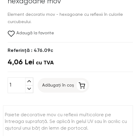
hexagoane mov
Element decorativ mov - hexagoane cu reflexii în culorile
curcubeului.
Adaugă la favorite
Referinţă : 476.09c
4,06 Lei
cu TVA
expand_less
Adăugați în coș
expand_more
Paiete decorative mov cu reflexii multicolore pe
întreaga suprafaţă. Se aplică în gelul UV sau în acrilic cu
ajutorul unui băţ din lemn de portocal.