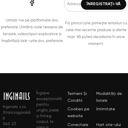
Urmați-ne pe platformele dvs.
Fiți primul care primește emailuri cu
preferate. Urmăriți noile teasere de
cele mai recente produse și oferte
lansare, videoclipuri explicative și
mari. Vă puteți dezabona în orice
împărtășiți look-urile dvs. preferate
moment.
Îngrijire
Termeni Și
Modalități de
excepțională
Conditii
livrare
pentru
Inginails s.r.o.
Cookies pe
Intimitate
unghii, piele
Starozagorská
și întreg
website
6
corpul, la
040 23
Conectare
Hart site-ului
prețuri