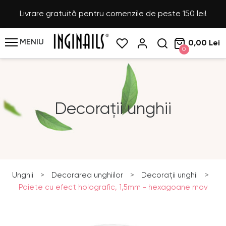
Livrare gratuită pentru comenzile de peste 150 lei!
MENIU
0,00 Lei
0
Decorații unghii
Unghii
>
Decorarea unghiilor
>
Decorații unghii
>
Paiete cu efect holografic, 1,5mm - hexagoane mov