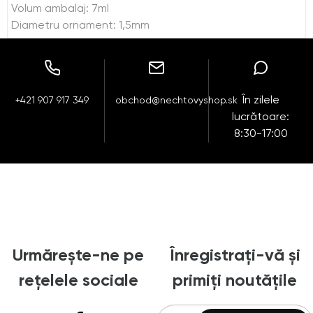
Volum ambalaj: 7ml
Diametru ornament: 1,5mm
În zilele
+421 907 917 349
obchod@nechtovyshop.sk
lucrătoare:
8:30-17:00
Urmărește-ne pe
Înregistrați-vă și
rețelele sociale
primiți noutățile