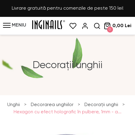
Livrare gratuită pentru comenzile de peste 150 lei!
MENIU
0,00 Lei
0
Decorații unghii
Unghii
>
Decorarea unghiilor
>
Decorații unghii
>
Hexagon cu efect holografic în pulbere, 1mm - a...