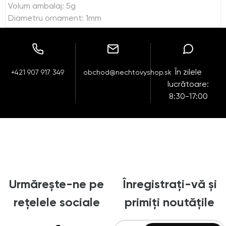
Volum ambalaj: 5g
Diametru ornament: 1mm
În zilele
+421 907 917 349
obchod@nechtovyshop.sk
lucrătoare:
8:30-17:00
Urmărește-ne pe
Înregistrați-vă și
rețelele sociale
primiți noutățile