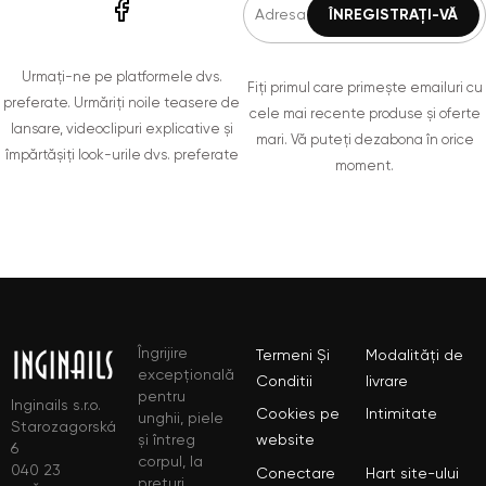
Urmați-ne pe platformele dvs.
Fiți primul care primește emailuri cu
preferate. Urmăriți noile teasere de
cele mai recente produse și oferte
lansare, videoclipuri explicative și
mari. Vă puteți dezabona în orice
împărtășiți look-urile dvs. preferate
moment.
Îngrijire
Termeni Și
Modalități de
excepțională
Conditii
livrare
pentru
Inginails s.r.o.
Cookies pe
Intimitate
unghii, piele
Starozagorská
și întreg
website
6
corpul, la
040 23
Conectare
Hart site-ului
prețuri