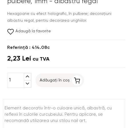
pulbere, 1mm - albastru regal
Hexagoane cu efect holografic, în pulbere; decoraţiuni
albastru regal, pentru decorarea unghiilor.
Adaugă la favorite
Referinţă : 414.08c
2,23 Lei
cu TVA
expand_less
Adăugați în coș
expand_more
Element decorativ într-o culoare unică, albastră, cu
reflexii în culorile curcubeului. Pentru aplicare, se
recomandă utilizarea unui stilou nail art.