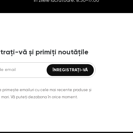
În zilele lucrătoare: 8:30-17:00
trați-vă și primiți noutățile
are primește emailuri cu cele mai recente produse și
 mari. Vă puteți dezabona în orice moment.