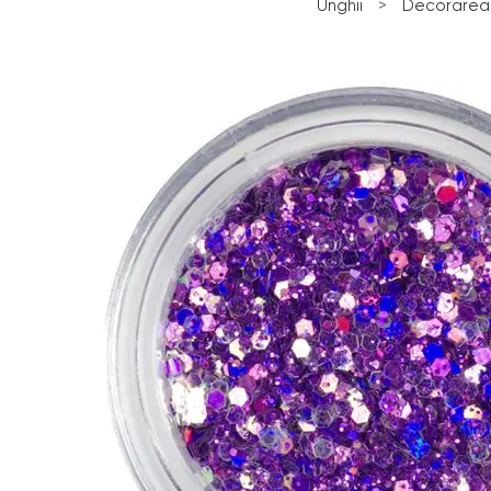
Unghii
>
Decorarea 