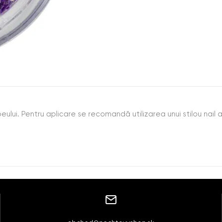
beului. Pentru aplicare se recomandă utilizarea unui stilou nail a