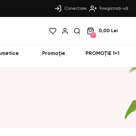
Conectare
Înregistrați-vă
0,00 Lei
0
smetice
Promoție
PROMOȚIE 1+1