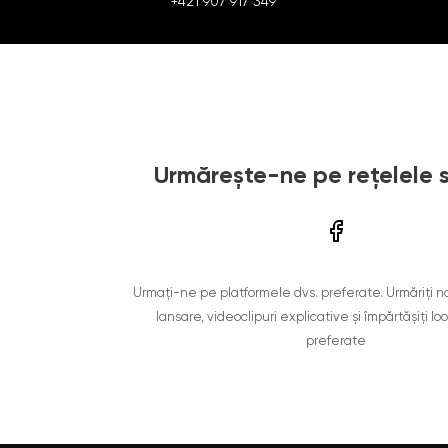
+421 907 917 349
Urmărește-ne pe rețelele 
Urmați-ne pe platformele dvs. preferate. Urmăriți n
lansare, videoclipuri explicative și împărtășiți lo
preferate