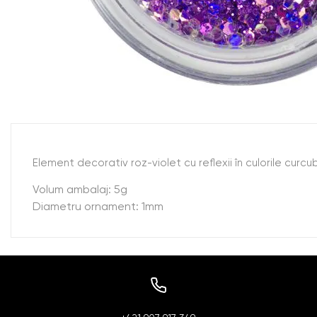
Element decorativ roz-violet cu reflexii în culorile curcu
Volum ambalaj: 5g
Diametru ornament: 1mm