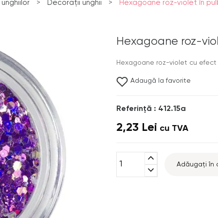
unghiilor
>
Decorații unghii
>
Hexagoane roz-violet în pulb
Hexagoane roz-viole
Hexagoane roz-violet cu efect h
Adaugă la favorite
Referinţă : 412.15a
2,23 Lei
cu TVA
expand_less
Adăugați în 
expand_more