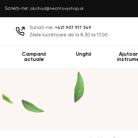
Scrieți-ne:
obchod@nechtovyshop.sk
Sunați-ne:
+421 907 917 349
Zilele lucrătoare de la 8.30 la 17.00
Campanii
Unghii
Ajutoar
actuale
instrum