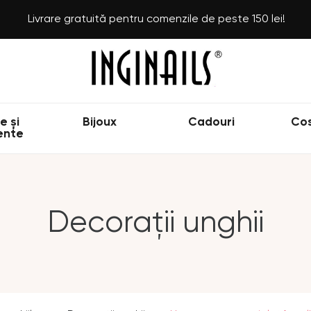
Livrare gratuită pentru comenzile de peste 150 lei!
e și
Bijoux
Cadouri
Co
ente
Decorații unghii