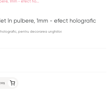
ere, 1mm - efect ho...
t în pulbere, 1mm - efect holografic
olografic, pentru decorarea unghiilor.
coș