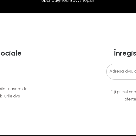
obchod@nechtovyshop.sk
sociale
Înregis
oile teasere de
Fiți primul c
ok-urile dvs.
oferte