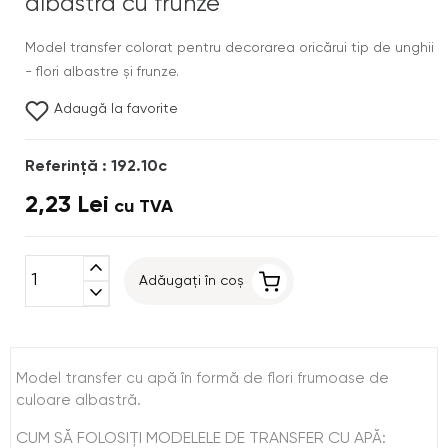
albastră cu frunze
Model transfer colorat pentru decorarea oricărui tip de unghii
- flori albastre şi frunze.
Adaugă la favorite
Referinţă : 192.10c
2,23 Lei
cu TVA
expand_less
Adăugați în coș
expand_more
Model transfer cu apă în formă de flori frumoase de
culoare albastră.
CUM SĂ FOLOSIŢI MODELELE DE TRANSFER CU APĂ: