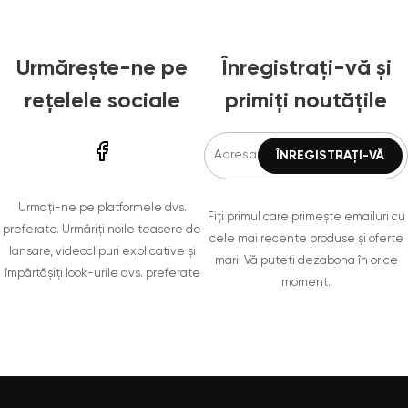
Urmărește-ne pe
Înregistrați-vă și
rețelele sociale
primiți noutățile
Urmați-ne pe platformele dvs.
Fiți primul care primește emailuri cu
preferate. Urmăriți noile teasere de
cele mai recente produse și oferte
lansare, videoclipuri explicative și
mari. Vă puteți dezabona în orice
împărtășiți look-urile dvs. preferate
moment.