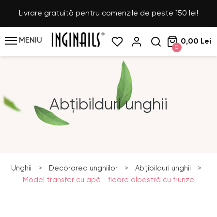
Livrare gratuită pentru comenzile de peste 150 lei!
MENIU
0,00 Lei
0
Abțibilduri unghii
Unghii
>
Decorarea unghiilor
>
Abțibilduri unghii
>
Model transfer cu apă - floare albastră cu frunze