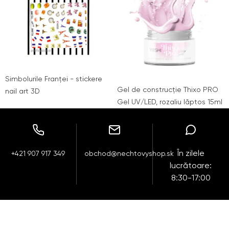
Simbolurile Franței - stickere
Gel de construcție Thixo PRO
nail art 3D
Gel UV/LED, rozaliu lăptos 15ml
În zilele
+421 907 917 349
obchod@nechtovyshop.sk
lucrătoare:
8:30-17:00