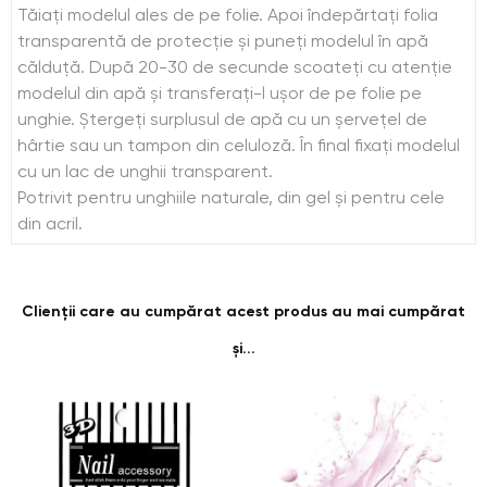
Tăiaţi modelul ales de pe folie. Apoi îndepărtaţi folia
transparentă de protecţie şi puneţi modelul în apă
călduţă. După 20-30 de secunde scoateţi cu atenţie
modelul din apă şi transferaţi-l uşor de pe folie pe
unghie. Ştergeţi surplusul de apă cu un şerveţel de
hârtie sau un tampon din celuloză. În final fixaţi modelul
cu un lac de unghii transparent.
Potrivit pentru unghiile naturale, din gel şi pentru cele
din acril.
Clienții care au cumpărat acest produs au mai cumpărat
și...