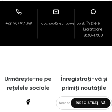
În zilele
+421 907 917 349
obchod@nechtovyshop.sk
lucrătoare:
8:30-17:00
Urmărește-ne pe
Înregistrați-vă și
rețelele sociale
primiți noutățile