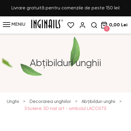
Livrare gratuită pentru comenzile de peste 150 lei!
MENIU
0,00 Lei
0
Abțibilduri unghii
Unghii
>
Decorarea unghiilor
>
Abțibilduri unghii
>
Stickere 3D nail art - simbolul LACOSTE