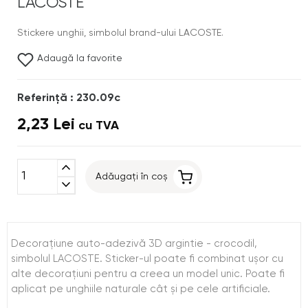
LACOSTE
Stickere unghii, simbolul brand-ului LACOSTE.
Adaugă la favorite
Referinţă : 230.09c
2,23 Lei
cu TVA
expand_less
Adăugați în coș
expand_more
Decoraţiune auto-adezivă 3D argintie - crocodil,
simbolul LACOSTE. Sticker-ul poate fi combinat uşor cu
alte decoraţiuni pentru a creea un model unic. Poate fi
aplicat pe unghiile naturale cât şi pe cele artificiale.