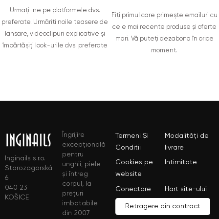
Urmați-ne pe platformele dvs.
Fiți primul care primește emailuri cu
preferate. Urmăriți noile teasere de
cele mai recente produse și oferte
lansare, videoclipuri explicative și
mari. Vă puteți dezabona în orice
împărtășiți look-urile dvs. preferate
moment.
Îngrijire
Termeni Și
Modalități de
excepțională
Conditii
livrare
pentru
Inginails s.r.o.
Cookies pe
Intimitate
unghii, piele
Starozagorská
și întreg
website
6
corpul, la
040 23
Conectare
Hart site-ului
prețuri
KOŠICE
imbatabile
Retragere din contract
din 2007