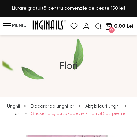
Livrare gratuită pentru comenzile de peste 150 lei!
MENIU
0,00 Lei
0
Flori
Unghii
>
Decorarea unghiilor
>
Abțibilduri unghii
>
Flori
>
Sticker alb, auto-adeziv - flori 3D cu pietre