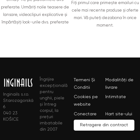
Fiți primul care primește emailuri cu
preferate. Urmăriți noile teasere de
cele mai recente produse și oferte
lansare, videoclipuri explicative și
mari. Vă puteți dezabona în orice
împărtășiți look-urile dvs. preferate
moment.
Îngrijire
Termeni Și
Modalități de
excepțională
Conditii
livrare
pentru
Inginails s.r.o.
Cookies pe
Intimitate
unghii, piele
Starozagorská
și întreg
website
6
corpul, la
040 23
Conectare
Hart site-ului
prețuri
KOŠICE
imbatabile
Retragere din contract
din 2007