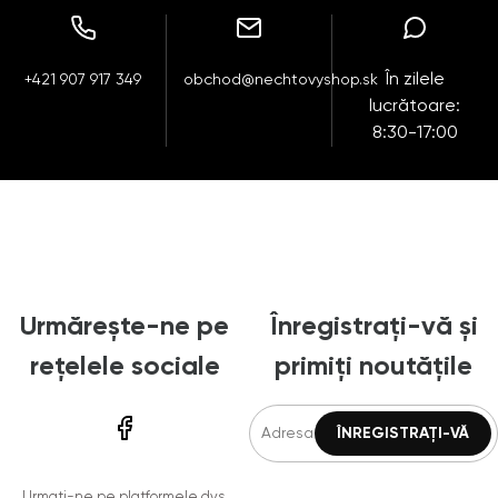
În zilele
+421 907 917 349
obchod@nechtovyshop.sk
lucrătoare:
8:30-17:00
Urmărește-ne pe
Înregistrați-vă și
rețelele sociale
primiți noutățile
Urmați-ne pe platformele dvs.