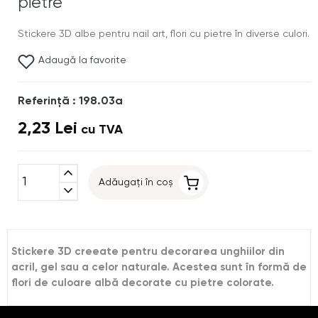
pietre
Stickere 3D albe pentru nail art, flori cu pietre în diverse culori.
Adaugă la favorite
Referinţă : 198.03a
2,23 Lei
cu TVA
expand_less
Adăugați în coș
expand_more
Stickere 3D creeate pentru decorarea unghiilor din
acril, gel sau a celor naturale. Acestea sunt în formă de
flori de culoare albă decorate cu pietre colorate.