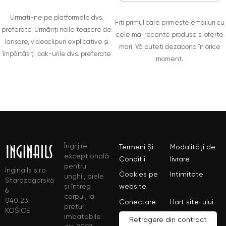
Urmați-ne pe platformele dvs.
Fiți primul care primește emailuri cu
preferate. Urmăriți noile teasere de
cele mai recente produse și oferte
lansare, videoclipuri explicative și
mari. Vă puteți dezabona în orice
împărtășiți look-urile dvs. preferate
moment.
Îngrijire
Termeni Și
Modalități de
excepțională
Conditii
livrare
pentru
Inginails s.r.o.
Cookies pe
Intimitate
unghii, piele
Starozagorská
și întreg
website
6
corpul, la
040 23
Conectare
Hart site-ului
prețuri
KOŠICE
imbatabile
Retragere din contract