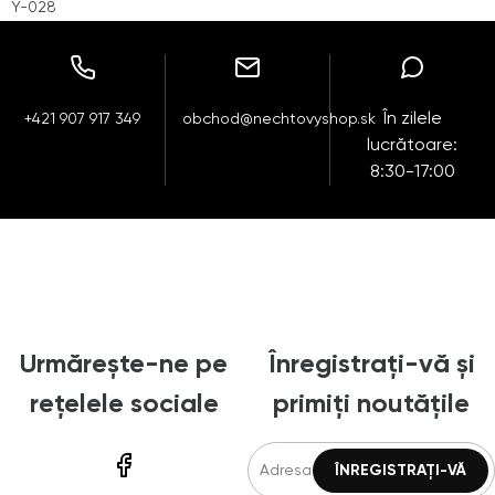
Y-028
În zilele
+421 907 917 349
obchod@nechtovyshop.sk
lucrătoare:
8:30-17:00
Urmărește-ne pe
Înregistrați-vă și
rețelele sociale
primiți noutățile