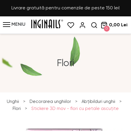
Livrare gratuită pentru comenzile de peste 150 lei!
MENIU
0,00 Lei
0
Flori
Unghii
>
Decorarea unghiilor
>
Abțibilduri unghii
>
Flori
>
Stickere 3D mov - flori cu petale ascuţite