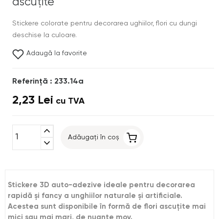
ascuţite
Stickere colorate pentru decorarea ughiilor, flori cu dungi
deschise la culoare.
Adaugă la favorite
Referinţă : 233.14a
2,23 Lei
cu TVA
expand_less
Adăugați în coș
expand_more
Stickere 3D auto-adezive ideale pentru decorarea
rapidă şi fancy a unghiilor naturale şi artificiale.
Acestea sunt disponibile în formă de flori ascuţite mai
mici sau mai mari, de nuanţe mov.