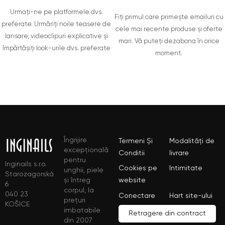
Urmați-ne pe platformele dvs.
Fiți primul care primește emailuri cu
preferate. Urmăriți noile teasere de
cele mai recente produse și oferte
lansare, videoclipuri explicative și
mari. Vă puteți dezabona în orice
împărtășiți look-urile dvs. preferate
moment.
Îngrijire
Termeni Și
Modalități de
excepțională
Conditii
livrare
pentru
Inginails s.r.o.
Cookies pe
Intimitate
unghii, piele
Starozagorská
și întreg
website
6
corpul, la
040 23
Conectare
Hart site-ului
prețuri
KOŠICE
imbatabile
Retragere din contract
din 2007