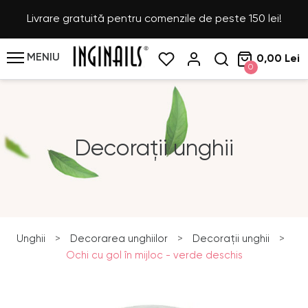
Livrare gratuită pentru comenzile de peste 150 lei!
MENIU
0,00 Lei
0
Decorații unghii
Unghii
>
Decorarea unghiilor
>
Decorații unghii
>
Ochi cu gol în mijloc - verde deschis