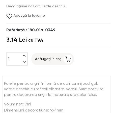
Decoraţiune nail art, verde deschis.
Adaugă la favorite
Referinţă : 180.01a-0349
3,14 Lei
cu TVA
expand_less
Adăugați în coș
expand_more
Paiete pentru unghii în formă de ochi cu mijlocul gol,
verde deschis cu reflexii albastre-verzui. Sunt potrivite
pentru decorarea unghiilor naturale şi a celor false.
Volum net: 7ml
Dimensiuni decoraţiune: 9x4mm