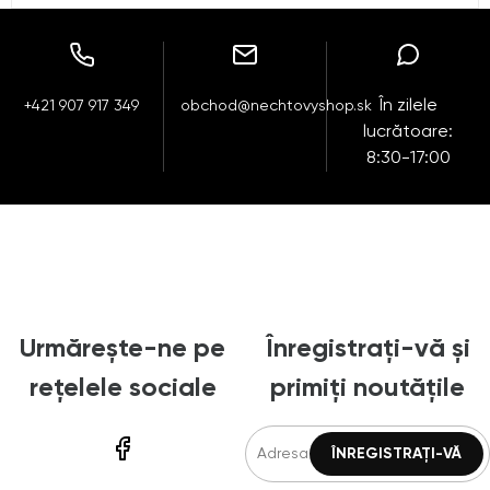
În zilele
+421 907 917 349
obchod@nechtovyshop.sk
lucrătoare:
8:30-17:00
Urmărește-ne pe
Înregistrați-vă și
rețelele sociale
primiți noutățile