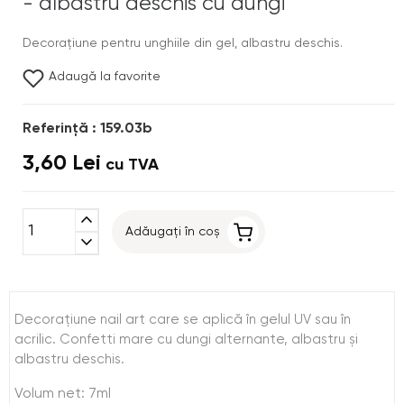
- albastru deschis cu dungi
Decoraţiune pentru unghiile din gel, albastru deschis.
Adaugă la favorite
Referinţă : 159.03b
3,60 Lei
cu TVA
expand_less
Adăugați în coș
expand_more
Decoraţiune nail art care se aplică în gelul UV sau în
acrilic. Confetti mare cu dungi alternante, albastru şi
albastru deschis.
Volum net: 7ml