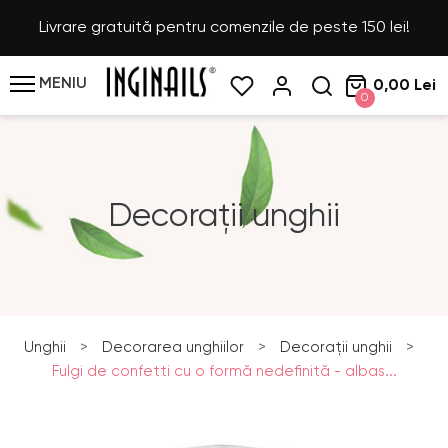
Livrare gratuită pentru comenzile de peste 150 lei!
MENIU
0,00 Lei
0
Decorații unghii
Unghii
>
Decorarea unghiilor
>
Decorații unghii
>
Fulgi de confetti cu o formă nedefinită - albas...