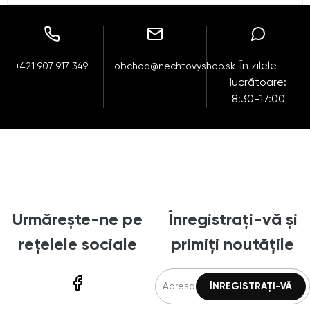
În zilele
+421 907 917 349
obchod@nechtovyshop.sk
lucrătoare:
8:30-17:00
Urmărește-ne pe
Înregistrați-vă și
rețelele sociale
primiți noutățile