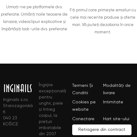
Urmați-ne pe platformele dvs.
Fiți primul care primește emailuri cu
preferate. Urmăriți noile teasere de
cele mai recente produse și oferte
lansare, videoclipuri explicative și
mari. Vă puteți dezabona în orice
împărtășiți look-urile dvs. preferate
moment.
Îngrijire
Termeni Și
Modalități de
excepțională
Conditii
livrare
pentru
Inginails s.r.o.
Cookies pe
Intimitate
unghii, piele
Starozagorská
și întreg
website
6
corpul, la
040 23
Conectare
Hart site-ului
prețuri
KOŠICE
imbatabile
Retragere din contract
din 2007