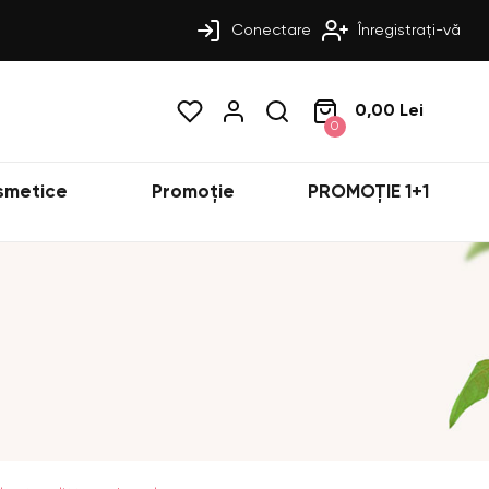
Conectare
Înregistrați-vă
0,00 Lei
0
smetice
Promoție
PROMOȚIE 1+1