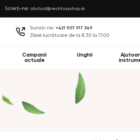
Scrieți-ne:
obchod@nechtovyshop.sk
Sunați-ne:
+421 907 917 349
Zilele lucrătoare de la 8.30 la 17.00
Campanii
Unghii
Ajutoar
actuale
instrum