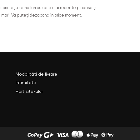
are primește emailuri cu cele mai recente produse și
 mari. Vă puteți dezabona în orice moment.
Modalități de livrare
Intimitate
Hart site-ului