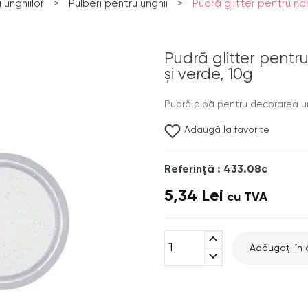
unghiilor
>
Pulberi pentru unghii
>
Pudră glitter pentru nail
Pudră glitter pentru 
și verde, 10g
Pudră albă pentru decorarea ung
Adaugă la favorite
Referinţă : 433.08c
5,34 Lei
cu TVA
expand_less
Adăugați în 
expand_more