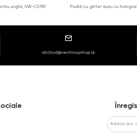
ntru unghii, SW-CS159
Pudră cu glitter auriu cu hologr
obchod@nechtovyshop.sk
sociale
Înregis