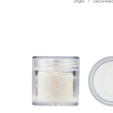
Unghii
>
Decorarea 