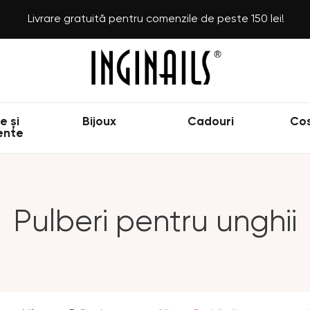
Livrare gratuită pentru comenzile de peste 150 lei!
e și
Bijoux
Cadouri
Co
ente
Pulberi pentru unghii