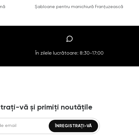
amă
Șabloane pentru manichiură Franțuzească
În zilele lucrătoare: 8:30-17:00
trați-vă și primiți noutățile