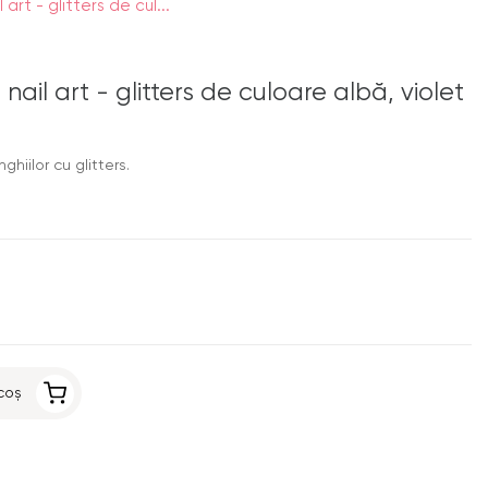
 art - glitters de cul...
nail art - glitters de culoare albă, violet
hiilor cu glitters.
coș