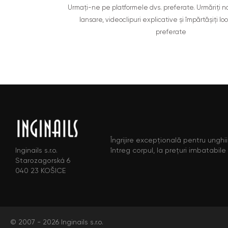
Urmați-ne pe platformele dvs. preferate. Urmăriți n
lansare, videoclipuri explicative și împărtășiți lo
preferate
Îngrijire excepțională pentru unghii,
întreg corpul, la prețuri imbatabile
Inginails s.r.o.
Starozagorská 6
040 23 KOŠICE
© 2007 - 2026 Inginails s.r.o.