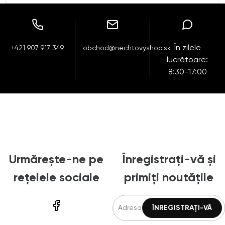
În zilele
+421 907 917 349
obchod@nechtovyshop.sk
lucrătoare:
8:30-17:00
Urmărește-ne pe
Înregistrați-vă și
rețelele sociale
primiți noutățile