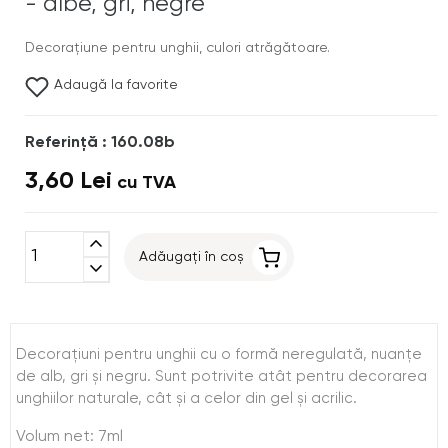
- albe, gri, negre
Decoraţiune pentru unghii, culori atrăgătoare.
Adaugă la favorite
Referinţă : 160.08b
3,60 Lei
cu TVA
expand_less
Adăugați în coș
expand_more
Decoraţiuni pentru unghii cu o formă neregulată, nuanţe
de alb, gri şi negru. Sunt potrivite atât pentru decorarea
unghiilor naturale, cât şi a celor din gel şi acrilic.
Volum net: 7ml