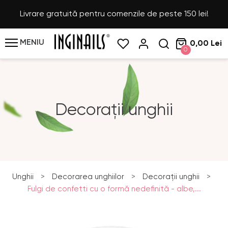
Livrare gratuită pentru comenzile de peste 150 lei!
MENIU
0,00 Lei
0
Decorații unghii
Unghii
>
Decorarea unghiilor
>
Decorații unghii
>
Fulgi de confetti cu o formă nedefinită - albe,...