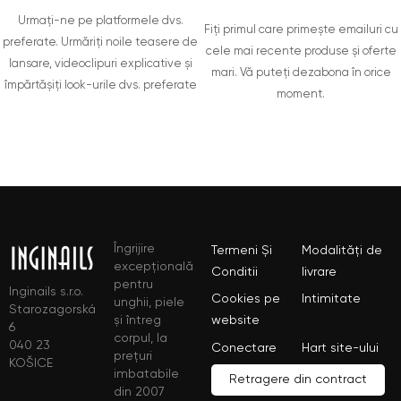
Urmați-ne pe platformele dvs.
Fiți primul care primește emailuri cu
preferate. Urmăriți noile teasere de
cele mai recente produse și oferte
lansare, videoclipuri explicative și
mari. Vă puteți dezabona în orice
împărtășiți look-urile dvs. preferate
moment.
Îngrijire
Termeni Și
Modalități de
excepțională
Conditii
livrare
pentru
Inginails s.r.o.
Cookies pe
Intimitate
unghii, piele
Starozagorská
și întreg
website
6
corpul, la
040 23
Conectare
Hart site-ului
prețuri
KOŠICE
imbatabile
Retragere din contract
din 2007