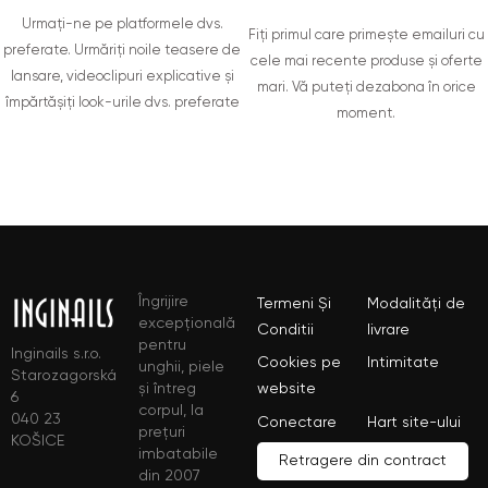
Urmați-ne pe platformele dvs.
Fiți primul care primește emailuri cu
preferate. Urmăriți noile teasere de
cele mai recente produse și oferte
lansare, videoclipuri explicative și
mari. Vă puteți dezabona în orice
împărtășiți look-urile dvs. preferate
moment.
Îngrijire
Termeni Și
Modalități de
excepțională
Conditii
livrare
pentru
Inginails s.r.o.
Cookies pe
Intimitate
unghii, piele
Starozagorská
și întreg
website
6
corpul, la
040 23
Conectare
Hart site-ului
prețuri
KOŠICE
imbatabile
Retragere din contract
din 2007