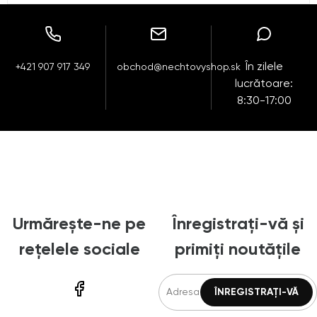
În zilele
+421 907 917 349
obchod@nechtovyshop.sk
lucrătoare:
8:30-17:00
Urmărește-ne pe
Înregistrați-vă și
rețelele sociale
primiți noutățile