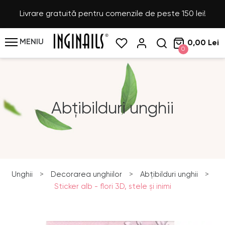
Livrare gratuită pentru comenzile de peste 150 lei!
MENIU
0,00 Lei
0
Abțibilduri unghii
Unghii
>
Decorarea unghiilor
>
Abțibilduri unghii
>
Sticker alb - flori 3D, stele şi inimi