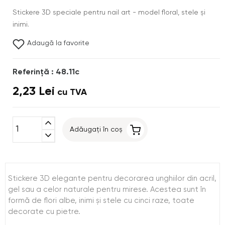
Stickere 3D speciale pentru nail art - model floral, stele şi
inimi.
Adaugă la favorite
Referinţă : 48.11c
2,23 Lei
cu TVA
expand_less
Adăugați în coș
expand_more
Stickere 3D elegante pentru decorarea unghiilor din acril,
gel sau a celor naturale pentru mirese. Acestea sunt în
formă de flori albe, inimi şi stele cu cinci raze, toate
decorate cu pietre.