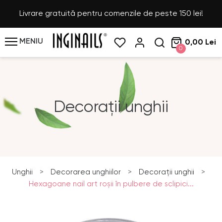
Livrare gratuită pentru comenzile de peste 150 lei!
MENIU
0,00 Lei
0
Decorații unghii
Unghii
>
Decorarea unghiilor
>
Decorații unghii
>
Hexagoane nail art roşii în pulbere de sclipici...