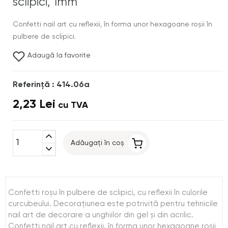
sclipici, 1mm
Confetti nail art cu reflexii, în forma unor hexagoane roşii în
pulbere de sclipici.
Adaugă la favorite
Referinţă : 414.06a
2,23 Lei
cu TVA
expand_less
Adăugați în coș
expand_more
Confetti roşu în pulbere de sclipici, cu reflexii în culorile
curcubeului. Decoraţiunea este potrivită pentru tehnicile
nail art de decorare a unghiilor din gel şi din acrilic.
Confetti nail art cu reflexii, în forma unor hexagoane roşii