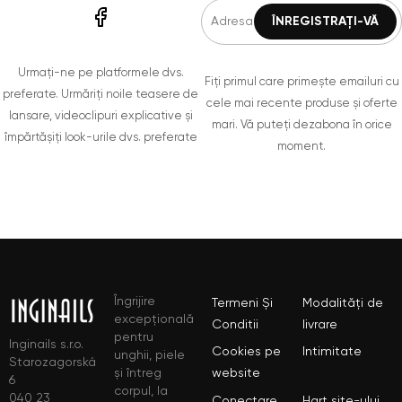
Urmați-ne pe platformele dvs.
Fiți primul care primește emailuri cu
preferate. Urmăriți noile teasere de
cele mai recente produse și oferte
lansare, videoclipuri explicative și
mari. Vă puteți dezabona în orice
împărtășiți look-urile dvs. preferate
moment.
Îngrijire
Termeni Și
Modalități de
excepțională
Conditii
livrare
pentru
Inginails s.r.o.
Cookies pe
Intimitate
unghii, piele
Starozagorská
și întreg
website
6
corpul, la
040 23
Conectare
Hart site-ului