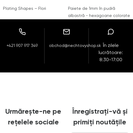
Plating Shapes – Flori
Paiete de 1mm în pudră
albastră - hexagoane colorate
În zilele
+421 907 917 349
obchod@nechtovyshop.sk
lucrătoare:
8:30-17:00
Urmărește-ne pe
Înregistrați-vă și
rețelele sociale
primiți noutățile